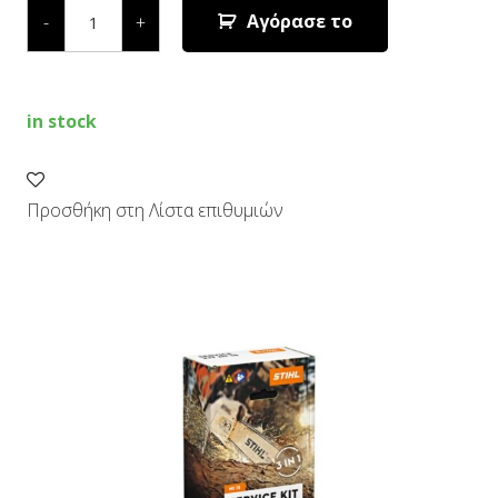
KIT
Αγόρασε το
-
+
15
ΓΙΑ
ΑΛΥΣΟΠΡΙΟΝΑ
ΒΕΝΖΙΝΗΣ
MS
in stock
231
ΚΑΙ
MS
251
quantity
Προσθήκη στη Λίστα επιθυμιών