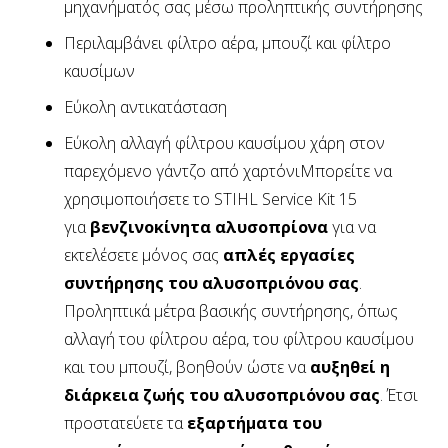
μηχανήματός σας μέσω προληπτικής συντήρησης
Περιλαμβάνει φίλτρο αέρα, μπουζί και φίλτρο
καυσίμων
Εύκολη αντικατάσταση
Εύκολη αλλαγή φίλτρου καυσίμου χάρη στον
παρεχόμενο γάντζο από χαρτόνιΜπορείτε να
χρησιμοποιήσετε το STIHL Service Kit 15
για
βενζινοκίνητα αλυσοπρίονα
για να
εκτελέσετε μόνος σας
απλές εργασίες
συντήρησης του αλυσοπριόνου σας
.
Προληπτικά μέτρα βασικής συντήρησης, όπως
αλλαγή του φίλτρου αέρα, του φίλτρου καυσίμου
και του μπουζί, βοηθούν ώστε να
αυξηθεί η
διάρκεια ζωής του αλυσοπριόνου σας
. Έτσι
προστατεύετε τα
εξαρτήματα του