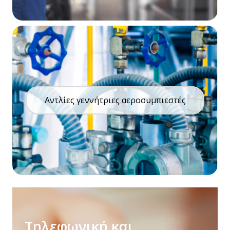
Αντλίες γεννήτριες αεροσυμπιεστές
Τηλεφωνική και