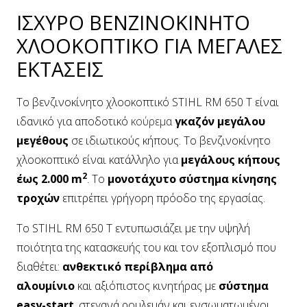
ΙΣΧΥΡΟ ΒΕΝΖΙΝΟΚΙΝΗΤΟ
ΧΛΟΟΚΟΠΤΙΚΟ ΓΙΑ ΜΕΓΑΛΕΣ
ΕΚΤΑΣΕΙΣ
Το βενζινοκίνητο χλοοκοπτικό STIHL RM 650 T είναι
ιδανικό για αποδοτικό
κούρεμα
γκαζόν μεγάλου
μεγέθους
σε ιδιωτικούς κήπους. Το βενζινοκίνητο
χλοοκοπτικό είναι κατάλληλο για
μεγάλους κήπους
2
έως 2.000 m
. Το
μονοτάχυτο σύστημα κίνησης
τροχών
επιτρέπει γρήγορη πρόοδο της εργασίας.
Το STIHL RM 650 T εντυπωσιάζει με την υψηλή
ποιότητα της κατασκευής του και τον εξοπλισμό που
διαθέτει:
ανθεκτικό περίβλημα από
αλουμίνιο
και αξιόπιστος κινητήρας με
σύστημα
easy-start
, στεγανά ρουλεμάν και ενσωματωμένοι