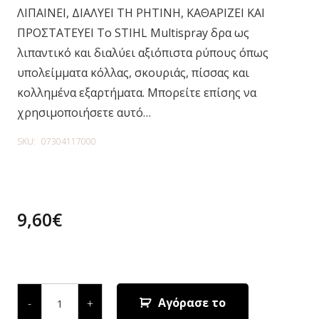
ΛΙΠΑΙΝΕΙ, ΔΙΑΛΥΕΙ ΤΗ ΡΗΤΙΝΗ, ΚΑΘΑΡΙΖΕΙ ΚΑΙ
ΠΡΟΣΤΑΤΕΥΕΙ Το STIHL Multispray δρα ως
λιπαντικό και διαλύει αξιόπιστα ρύπους όπως
υπολείμματα κόλλας, σκουριάς, πίσσας και
κολλημένα εξαρτήματα. Μπορείτε επίσης να
χρησιμοποιήσετε αυτό…
SKU:
07304117000
9,60
€
15 in stock
MULTISPRAY
400
Αγόρασε το
-
+
ml