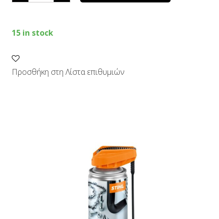
quantity
15 in stock
Προσθήκη στη Λίστα επιθυμιών