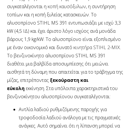
συγκαταλέγονται η
κοπή καυσόξυλων
, η συντήρηση
τοπίων και η κοπή ξυλείας κατασκευών. Το
αλυσοπρίονο STIHL MS 391 εντυπωσιάζει με ισχύ 3,3
kW (4,5 ΙΔ) και έχει άριστο λόγο ισχύος ανά μονάδα
βάρους 1,9 kg/kW. Το αλυσοπρίονο είναι εξοπλισμένο
με έναν οικονομικό και δυνατό
κινητήρα STIHL 2-MIX
.
Το βενζινοκίνητο αλυσοπρίονο STIHL MS 391
διαθέτει μια βαλβίδα αποσυμπίεσης ότι μειώνει
αισθητά τη δύναμη που απαιτείται για το τράβηγμα της
μίζας, επιτρέποντας
ξεκούραστη και
εύκολη
εκκίνηση. Στα υπόλοιπα χαρακτηριστικά του
βενζινοκίνητου αλυσοπρίονου συγκαταλέγονται:
Αντλία λαδιού ρυθμιζόμενης παροχής για
τροφοδοσία λαδιού ανάλογα με τις πραγματικές
ανάγκες. Αυτό σημαίνει ότι η λίπανση μπορεί να