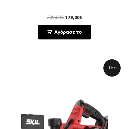
209,00
€
179,00
€
Αγόρασε το
-18%