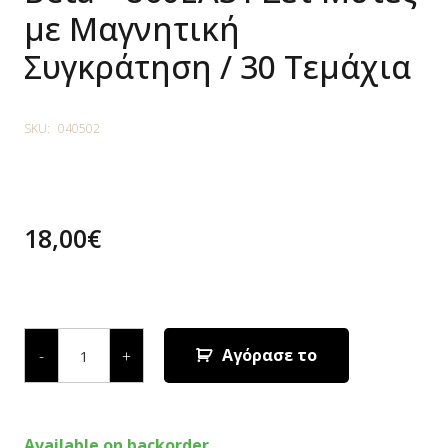
με Μαγνητική
Συγκράτηση / 30 Τεμάχια
SKU:
040502
18,00
€
Available on backorder
Beta
-
Αγόρασε το
-
+
860EA31
Σετ
Μύτες
με
Μαγνητική
Available on backorder
Συγκράτηση