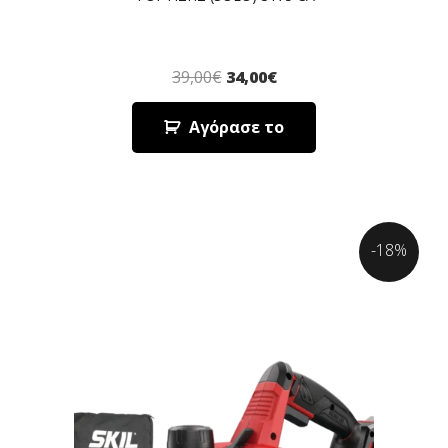
39,00
€
34,00
€
Αγόρασε το
-18%