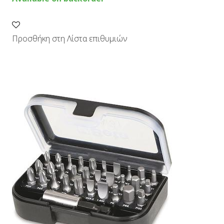
/
30
Τεμάχια
quantity
Προσθήκη στη Λίστα επιθυμιών