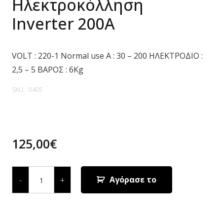
Ηλεκτροκόλληση
Inverter 200Α
VOLT : 220-1 Normal use A : 30 – 200 ΗΛΕΚΤΡΟΔΙΟ :
2,5 – 5 ΒΑΡΟΣ : 6Kg
SKU:
0405
125,00
€
ARCMAX
MAXPRO
Αγόρασε το
-
+
201
Ηλεκτροκόλληση
Inverter
200Α
quantity