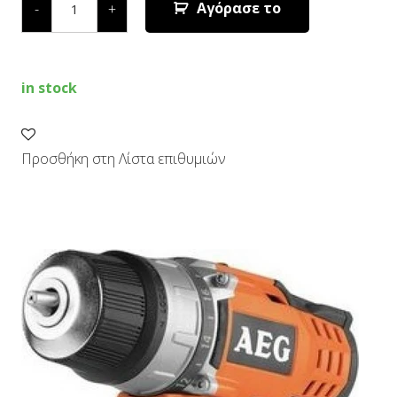
Δραπανοκατσάβιδο
Αγόρασε το
-
+
Μπαταρίας
12V
quantity
in stock
Προσθήκη στη Λίστα επιθυμιών