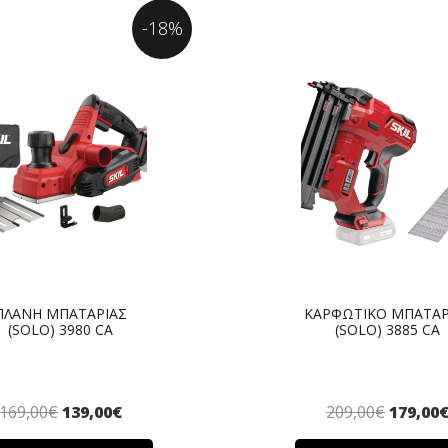
-18%
ΠΛΑΝΗ ΜΠΑΤΑΡΙΑΣ
ΚΑΡΦΩΤΙΚΟ ΜΠΑΤΑΡ
(SOLO) 3980 CA
(SOLO) 3885 CA
169,00
€
139,00
€
209,00
€
179,00