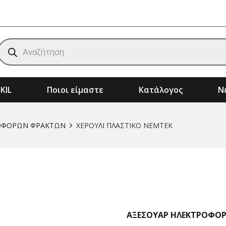
Products
search
KIL
Ποιοι είμαστε
Κατάλογος
Νέ
ημάτων
Αξεσουάρ & Αναλώσιμα Μηχανημάτων
Μηχανήματα Κήπου – Αγρού – Δάσους
ΡΟΦΟΡΩΝ ΦΡΑΚΤΩΝ
ΧΕΡΟΥΛΙ ΠΛΑΣΤΙΚΟ ΝΕΜΤΕΚ
ΑΞΕΣΟΥΑΡ ΗΛΕΚΤΡΟΦΟ