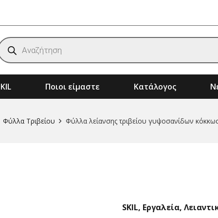
Products
search
KIL
Ποιοι είμαστε
Κατάλογος
Νέ
ημάτων
Αξεσουάρ & Αναλώσιμα Μηχανημάτων
Μηχανήματα Κήπου – Αγρού – Δάσους
Φύλλα Τριβείου
Φύλλα λείανσης τριβείου γυψοσανίδων κόκκωσ
SKIL
,
Εργαλεία
,
Λειαντι