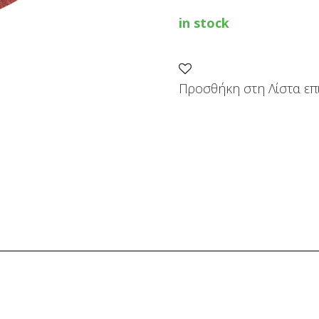
120
μοντελο
in stock
SKIL
7520
quantity
Προσθήκη στη Λίστα επ