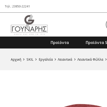
Τηλ.: 23850-22241
Προϊόντα
Προϊόντα S
Εξαρτήματα Ηλ. Εργαλείων & Μηχαν
Αρχική
SKIL
Εργαλεία
Λειαντικά
Λειαντικά Φύλλα