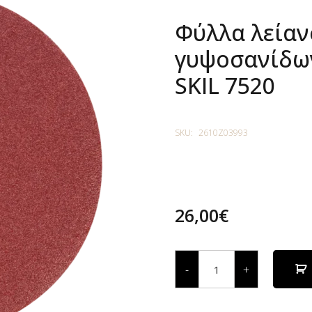
Φύλλα λείαν
γυψοσανίδω
SKIL 7520
SKU:
2610Z03993
26,00
€
Φύλλα
λείανσης
-
+
τριβείου
γυψοσανίδων
κόκκωση