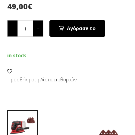
49,00
€
ΤΡΙΒΕΙΟ
ΔΕΛΤΑ
Αγόρασε το
-
+
ΜΠΑΤΑΡΙΑΣ
(SOLO)
3715
CA
quantity
in stock
Προσθήκη στη Λίστα επιθυμιών