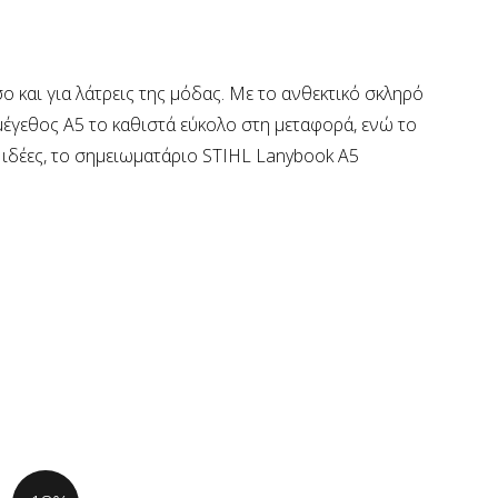
ο και για λάτρεις της μόδας. Με το ανθεκτικό σκληρό
 μέγεθος A5 το καθιστά εύκολο στη μεταφορά, ενώ το
ς ιδέες, το σημειωματάριο STIHL Lanybook A5