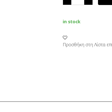
LANYBOOK
A5
quantity
in stock
Προσθήκη στη Λίστα επ