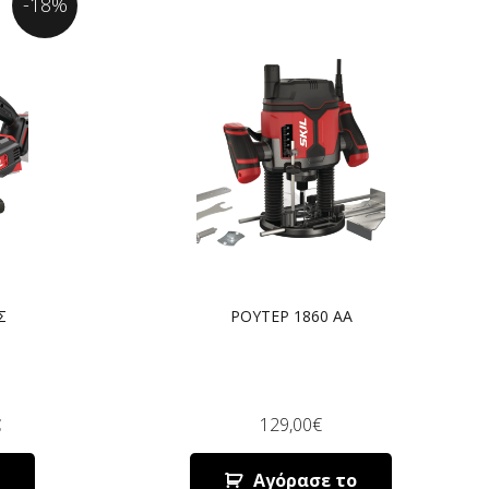
-18%
Σ
ΡΟΥΤΕΡ 1860 AA
€
129,00
€
Αγόρασε το