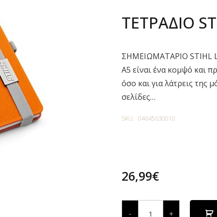
ΤΕΤΡΑΔΙΟ S
ΣΗΜΕΙΩΜΑΤΑΡΙΟ STIHL L
A5 είναι ένα κομψό και π
όσο και για λάτρεις της 
σελίδες…
SKU:
04645630010
26,99
€
ΤΕΤΡΑΔΙΟ
STIHL
-
+