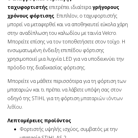
ταχυφορτιστής
επιτρέπει ιδιαίτερα
γρήγορους
χρόνους φόρτισης
. Επιπλέον, ο ταχυφορτιστής
μπορεί να μεταφερθεί και να αποθηκευτεί εύκολα χάρη
στην αναδίπλωση του καλωδίου με ταινία Velcro.
Μπορείτε επίσης να τον τοποθετήσετε στον τοίχο. Η
ενσωματωμένη ένδειξη επιπέδου φόρτισης
χρησιμοποιεί μια λυχνία LED για να υποδεικνύει την
πρόοδο της διαδικασίας φόρτισης.
Μπορείτε να μάθετε περισσότερα για τη φόρτιση των
μπαταριών και τι πρέπει να λάβετε υπόψη σας στον
οδηγό της STIHL για τη φόρτιση
μπαταριών ιόντων
λιθίου
.
Λεπτομέρειες προϊόντος
Φορτιστής υψηλής ισχύος, συμβατός με την
μπαταρία STIHL AS 2