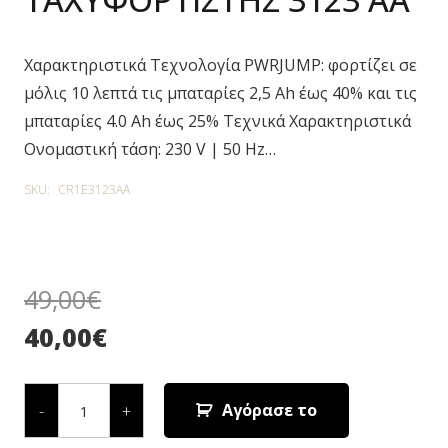
Χαρακτηριστικά Τεχνολογία PWRJUMP: φορτίζει σε
μόλις 10 λεπτά τις μπαταρίες 2,5 Ah έως 40% και τις
μπαταρίες 4.0 Ah έως 25% Τεχνικά Χαρακτηριστικά
Ονομαστική τάση: 230 V | 50 Hz…
SKU:
CR1E3123AA
49,00
€
40,00
€
ΤΑΧΥΦΟΡΤΙΣΤΗΣ
3123
Αγόρασε το
-
+
AA
quantity