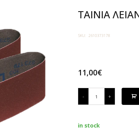
ΤΑΙΝΙΑ ΛΕΙΑ
SKU:
2610373178
11,00
€
ΤΑΙΝΙΑ
ΛΕΙΑΝΣΗΣ
-
+
(3X
ΝΟΥΜΕΡΟ
80)
quantity
in stock