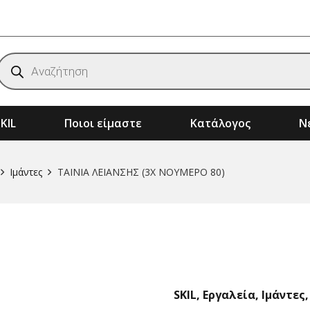
Products
search
KIL
Ποιοι είμαστε
Κατάλογος
Νέ
ημάτων
Αξεσουάρ & Αναλώσιμα Μηχανημάτων
Μηχανήματα Κήπου – Αγρού – Δάσους
Ιμάντες
ΤΑΙΝΙΑ ΛΕΙΑΝΣΗΣ (3X ΝΟΥΜΕΡΟ 80)
SKIL
,
Εργαλεία
,
Ιμάντες