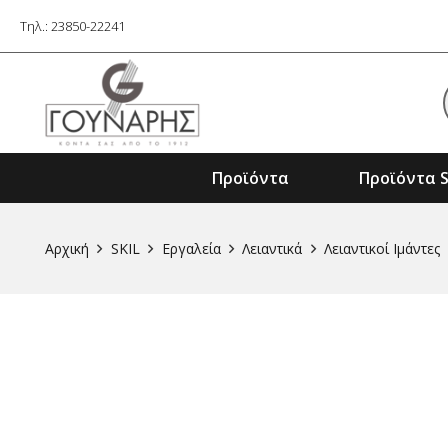
Τηλ.: 23850-22241
Προϊόντα
Προϊόντα S
Εξαρτήματα Ηλ. Εργαλείων & Μηχαν
Αρχική
SKIL
Εργαλεία
Λειαντικά
Λειαντικοί Ιμάντες