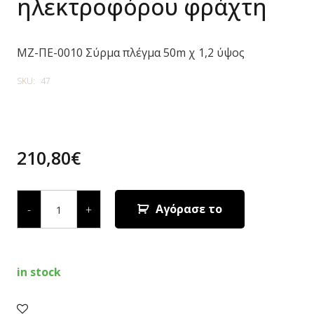
ηλεκτροφόρου φράχτη
MZ-ΠΕ-0010 Σύρμα πλέγμα 50m χ 1,2 ύψος
SKU:
47
210,80
€
Σύρμα
πλέγμα
Αγόρασε το
-
+
ηλεκτροφόρου
φράχτη
quantity
in stock