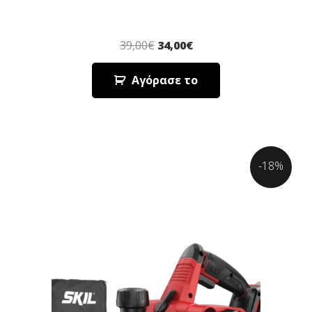
39,00
€
34,00
€
Αγόρασε το
-18%