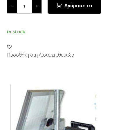
ΗΛΕΚΤΡΟΦ.
Αγόρασε το
-
+
ΦΡΑΚΤΗ
AGRI
SOLAR
50
/
in stock
ΠΑΝΕΛ
quantity
Προσθήκη στη Λίστα επιθυμιών