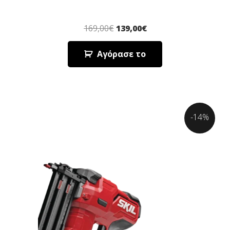
169,00
€
139,00
€
Αγόρασε το
-14%