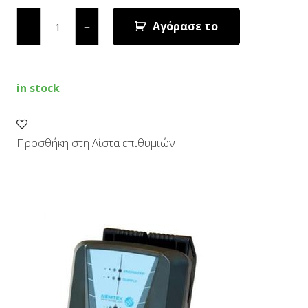
ΣΥΣΚΕΥΗ
ΗΛΕΚΤΡΟΦ.
Αγόρασε το
-
+
ΦΡΑΚΤΗ
AGRI
30
/
ΡΕΥΜΑ
in stock
-ΜΠΑΤΑΡΙΑ
quantity
Προσθήκη στη Λίστα επιθυμιών