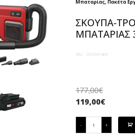
Μπαταρίας
,
Πακέτα Ερ
ΣΚΟΥΠΑ-ΤΡ
ΜΠΑΤΑΡΙΑΣ 
SKU:
CK1E3314DA
177,00
€
119,00
€
ΣΚΟΥΠΑ-
ΤΡΟΜΠΑ
-
+
&