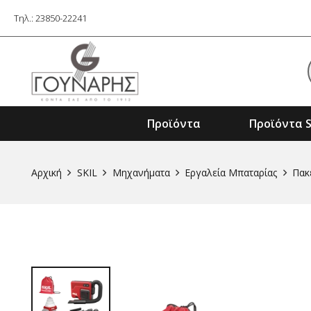
Τηλ.: 23850-22241
Προϊόντα
Προϊόντα S
Εξαρτήματα Ηλ. Εργαλείων & Μηχαν
Αρχική
SKIL
Μηχανήματα
Εργαλεία Μπαταρίας
Πακ