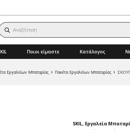
Products
search
KIL
Ποιοι είμαστε
Κατάλογος
Νέ
ημάτων
Αξεσουάρ & Αναλώσιμα Μηχανημάτων
Μηχανήματα Κήπου – Αγρού – Δάσους
έτα Εργαλείων Μπαταρίας
Πακέτα Εργαλείων Μπαταρίας
ΣΚΟΥΠ
SKIL
,
Εργαλεία Μπαταρ