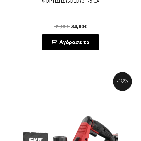
ΦΟΡΤΙΣΗΣ (SOLO) 3175 CA
39,00
€
34,00
€
Αγόρασε το
-18%