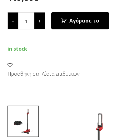
ΠΡΟΒΟΛΕΑΣ
ΠΥΡΓΟΣ
Αγόρασε το
-
+
LED
ΜΠΑΤΑΡΙΑΣ
3165
CA
&
in stock
3107
AA
quantity
Προσθήκη στη Λίστα επιθυμιών