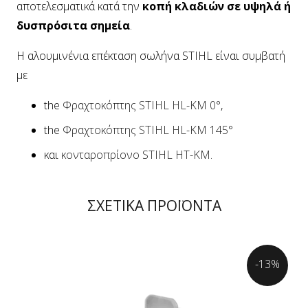
αποτελεσματικά κατά την
κοπή κλαδιών σε υψηλά ή
δυσπρόσιτα σημεία
.
Η αλουμινένια επέκταση σωλήνα STIHL είναι συμβατή
με
the
Φραχτοκόπτης STIHL HL-KM 0°
,
the
Φραχτοκόπτης STIHL HL-KM 145°
και
κονταροπρίονο STIHL HT-KM
.
ΣΧΕΤΙΚΑ ΠΡΟΪΟΝΤΑ
-13%