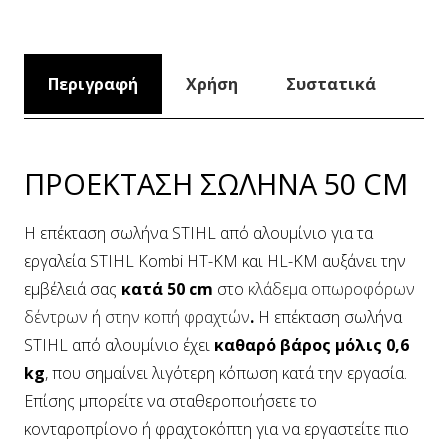
Περιγραφή
Χρήση
Συστατικά
ΠΡΟΕΚΤΑΣΗ ΣΩΛΗΝΑ 50 CM
Η επέκταση σωλήνα STIHL από αλουμίνιο για τα
εργαλεία STIHL Kombi HT-KM και HL-KM αυξάνει την
εμβέλειά σας
κατά 50 cm
στο
κλάδεμα οπωροφόρων
δέντρων
ή
στην κοπή φραχτών
.
Η επέκταση σωλήνα
STIHL από αλουμίνιο έχει
καθαρό βάρος μόλις 0,6
kg
, που σημαίνει λιγότερη κόπωση κατά την εργασία.
Επίσης μπορείτε να σταθεροποιήσετε το
κονταροπρίονο ή φραχτοκόπτη για να εργαστείτε πιο