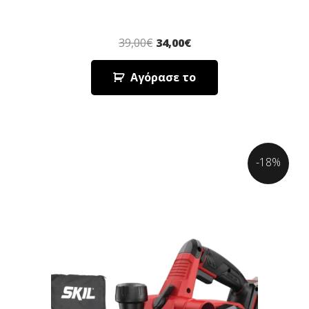
39,00
€
34,00
€
Αγόρασε το
-18%