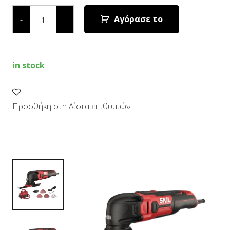
ΠΟΛΥΕΡΓΑΛΕΙΟ
MULTI-
Αγόρασε το
-
+
CUTTER
1491
DB
quantity
in stock
Προσθήκη στη Λίστα επιθυμιών