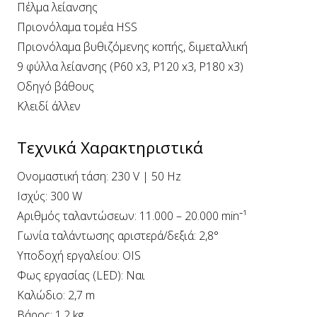
Πέλμα λείανσης
Πριονόλαµα τοµέα HSS
Πριονόλαµα βυθιζόµενης κοπής, διµεταλλική
9 φύλλα λείανσης (P60 x3, P120 x3, P180 x3)
Οδηγό βάθους
Κλειδί άλλεν
Τεχνικά Χαρακτηριστικά
Ονομαστική τάση: 230 V | 50 Hz
Ισχύς: 300 W
Αριθμός ταλαντώσεων: 11.000 – 20.000 min⁻¹
Γωνία ταλάντωσης αριστερά/δεξιά: 2,8°
Υποδοχή εργαλείου: OIS
Φως εργασίας (LED): Ναι
Καλώδιο: 2,7 m
Βάρος: 1,2 kg