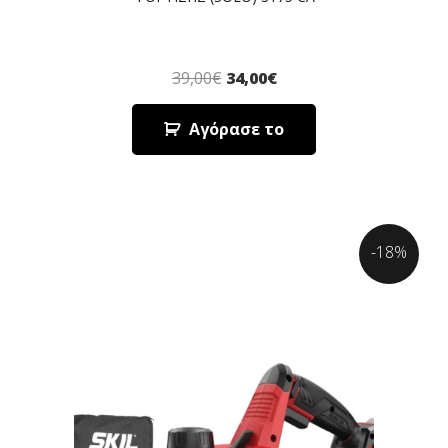
39,00
€
34,00
€
Αγόρασε το
-18%