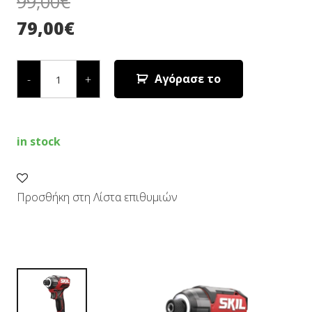
99,00
€
79,00
€
ΠΑΛΜΙΚΟ
ΚΑΤΣΑΒΙΔΙ
Αγόρασε το
-
+
COMPACT
ΜΠΑΤΑΡΙΑΣ
(SOLO)
3225
CA
in stock
quantity
Προσθήκη στη Λίστα επιθυμιών