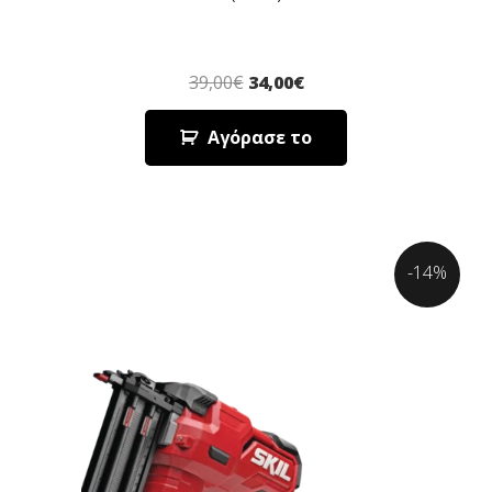
39,00
€
34,00
€
Αγόρασε το
-14%