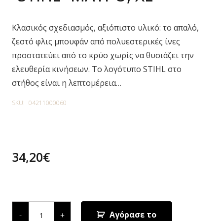
Κλασικός σχεδιασμός, αξιόπιστο υλικό: το απαλό,
ζεστό φλις μπουφάν από πολυεστερικές ίνες
προστατεύει από το κρύο χωρίς να θυσιάζει την
ελευθερία κινήσεων. Το λογότυπο STIHL στο
στήθος είναι η λεπτομέρεια…
SKU:
04211000060
34,20
€
8 in stock
ΜΠΟΥΦΑΝ
FLEECE
Αγόρασε το
-
+
"STIHL"