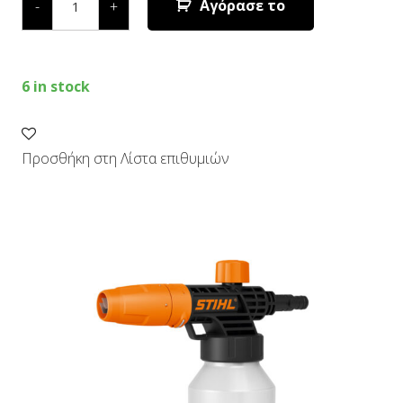
ΑΦΡΟΥ
Αγόρασε το
-
+
ΓΙΑ
RE
80
-
RE
6 in stock
143
quantity
Προσθήκη στη Λίστα επιθυμιών