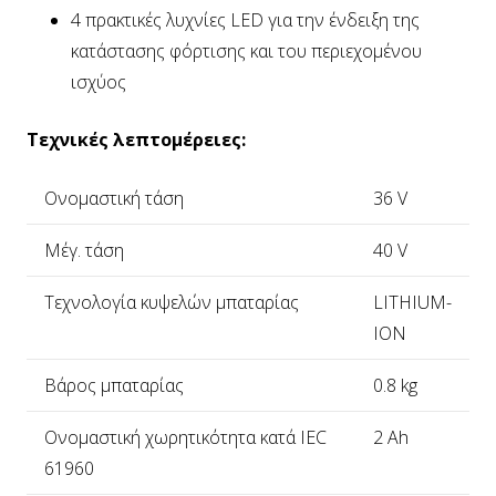
4 πρακτικές λυχνίες LED για την ένδειξη της
κατάστασης φόρτισης και του περιεχομένου
ισχύος
Τεχνικές λεπτομέρειες:
Ονομαστική τάση
36 V
Μέγ. τάση
40 V
Τεχνολογία κυψελών μπαταρίας
LITHIUM-
ION
Βάρος μπαταρίας
0.8 kg
Ονομαστική χωρητικότητα κατά IEC
2 Ah
61960