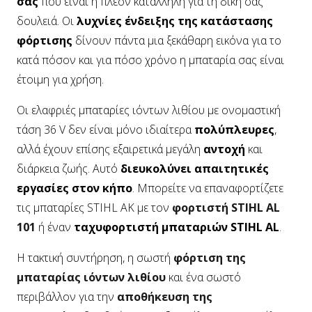
σας
που είναι η πλέον κατάλληλη για τη δική σας
δουλειά. Οι
λυχνίες ένδειξης της κατάστασης
φόρτισης
δίνουν πάντα μια ξεκάθαρη εικόνα για το
κατά πόσον και για πόσο χρόνο η μπαταρία σας είναι
έτοιμη για χρήση.
Οι ελαφριές μπαταρίες ιόντων λιθίου με ονομαστική
τάση 36 V δεν είναι μόνο ιδιαίτερα
πολύπλευρες
,
αλλά έχουν επίσης εξαιρετικά μεγάλη
αντοχή
και
διάρκεια ζωής. Αυτό
διευκολύνει απαιτητικές
εργασίες στον κήπο
. Μπορείτε να επαναφορτίζετε
τις μπαταρίες STIHL AK με τον
φορτιστή STIHL AL
101
ή έναν
ταχυφορτιστή μπαταριών STIHL AL
.
Η τακτική συντήρηση, η σωστή
φόρτιση της
μπαταρίας ιόντων λιθίου
και ένα σωστό
περιβάλλον για την
αποθήκευση της