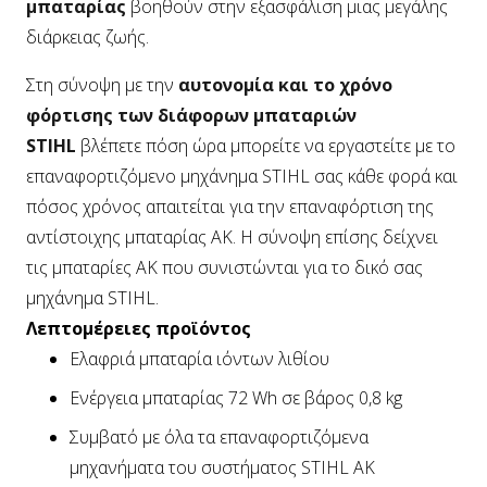
μπαταρίας
βοηθούν στην εξασφάλιση μιας μεγάλης
διάρκειας ζωής.
Στη σύνοψη με την
αυτονομία και το χρόνο
φόρτισης των διάφορων μπαταριών
STIHL
βλέπετε πόση ώρα μπορείτε να εργαστείτε με το
επαναφορτιζόμενο μηχάνημα STIHL σας κάθε φορά και
πόσος χρόνος απαιτείται για την επαναφόρτιση της
αντίστοιχης μπαταρίας AK. Η σύνοψη επίσης δείχνει
τις μπαταρίες AK που συνιστώνται για το δικό σας
μηχάνημα STIHL.
Λεπτομέρειες προϊόντος
Ελαφριά μπαταρία ιόντων λιθίου
Ενέργεια μπαταρίας 72 Wh σε βάρος 0,8 kg
Συμβατό με όλα τα επαναφορτιζόμενα
μηχανήματα του συστήματος STIHL AK