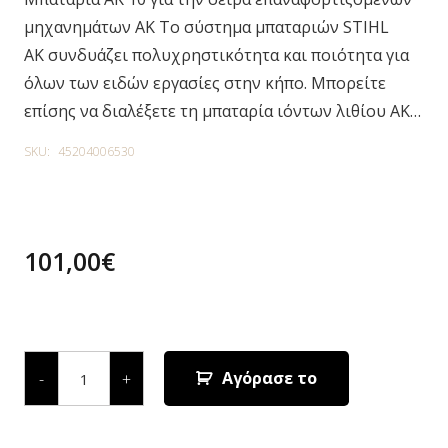
μηχανημάτων ΑΚ Το σύστημα μπαταριών STIHL
AK συνδυάζει πολυχρηστικότητα και ποιότητα για
όλων των ειδών εργασίες στην κήπο. Μπορείτε
επίσης να διαλέξετε τη μπαταρία ιόντων λιθίου AK…
SKU:
45204006530
101,00
€
4 in stock
ΜΠΑΤΑΡΙΑ
AK
Αγόρασε το
-
+
10
quantity