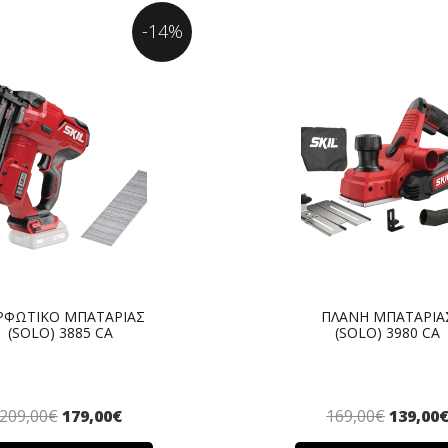
-14%
ΡΦΩΤΙΚΟ ΜΠΑΤΑΡΙΑΣ
ΠΛΑΝΗ ΜΠΑΤΑΡΙΑ
(SOLO) 3885 CA
(SOLO) 3980 CA
209,00
€
179,00
€
169,00
€
139,00