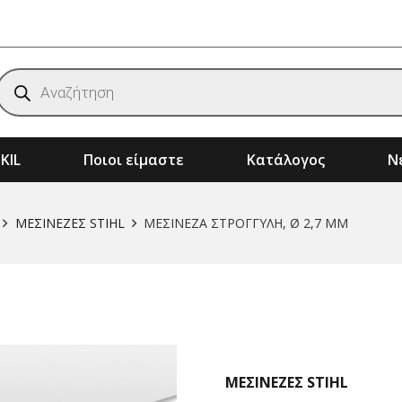
Products
search
KIL
Ποιοι είμαστε
Κατάλογος
Νέ
ημάτων
Αξεσουάρ & Αναλώσιμα Μηχανημάτων
Μηχανήματα Κήπου – Αγρού – Δάσους
ΜΕΣΙΝΕΖΕΣ STIHL
ΜΕΣΙΝΕΖΑ ΣΤΡΟΓΓΥΛΗ, Ø 2,7 MM
ΜΕΣΙΝΕΖΕΣ STIHL