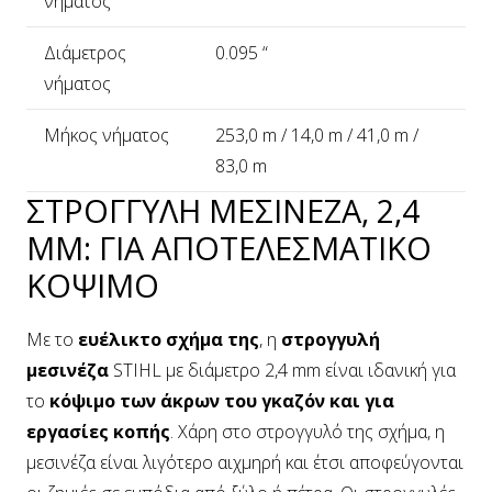
νήματος
Διάμετρος
0.095 “
νήματος
Μήκος νήματος
253,0 m / 14,0 m / 41,0 m /
83,0 m
ΣΤΡΟΓΓΥΛΗ ΜΕΣΙΝΕΖΑ, 2,4
MM: ΓΙΑ ΑΠΟΤΕΛΕΣΜΑΤΙΚΟ
ΚΟΨΙΜΟ
Με το
ευέλικτο σχήμα της
, η
στρογγυλή
μεσινέζα
STIHL με διάμετρο 2,4 mm είναι ιδανική για
το
κόψιμο των άκρων του γκαζόν και για
εργασίες κοπής
. Χάρη στο στρογγυλό της σχήμα, η
μεσινέζα είναι λιγότερο αιχμηρή και έτσι αποφεύγονται