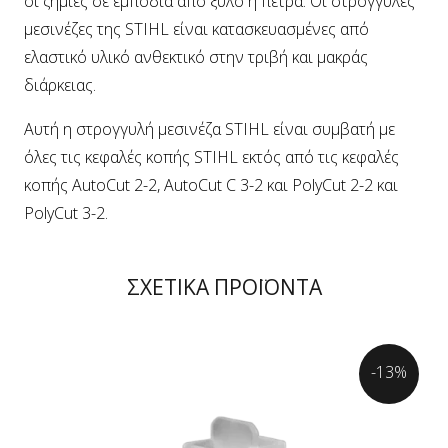
οι ζημιές σε εμπόδια από ξύλο ή πέτρα. Οι στρογγυλές
μεσινέζες της STIHL είναι κατασκευασμένες από
ελαστικό υλικό ανθεκτικό στην τριβή και μακράς
διάρκειας.
Αυτή η στρογγυλή μεσινέζα STIHL είναι συμβατή με
όλες τις κεφαλές κοπής STIHL εκτός από τις κεφαλές
κοπής AutoCut 2-2, AutoCut C 3-2 και PolyCut 2-2 και
PolyCut 3-2.
ΣΧΕΤΙΚΑ ΠΡΟΪΟΝΤΑ
-13%