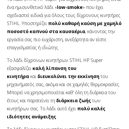
ένα ημισυνθετικό λάδι «
low-smoke
» που έχει
σχεδιαστεί ειδικά για όλους τους δίχρονους κινητήρες
STIHL. Υποστηρίζει
πολύ καθαρή καύση με χαμηλό
ποσοστό καπνού στα καυσαέρια
, κάνοντας την
εργασία σας πιο ευχάριστη, ανεξάρτητα αν είστε
επαγγελματίας ή ιδιώτης.
Το λάδι δίχρονων κινητήρων STIHL HP Super
εξασφαλίζει
καλή λίπανση του
κινητήρα
και
διευκολύνει την εκκίνηση
του
μηχανήματός σας, ακόμα και σε χαμηλές θερμοκρασίες.
Μπορεί να χρησιμοποιείται καθ’ όλη τη διάρκεια του
έτους και παρατείνει τη
διάρκεια ζωής
των
κινητήρων σας. Το λάδι αυτό έχει
πολύ καλές
ιδιότητες ανάμειξης
.