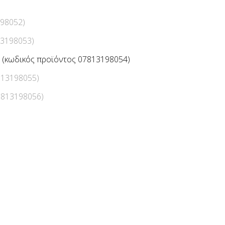
198052)
13198053)
(κωδικός προϊόντος 07813198054)
813198055)
7813198056)