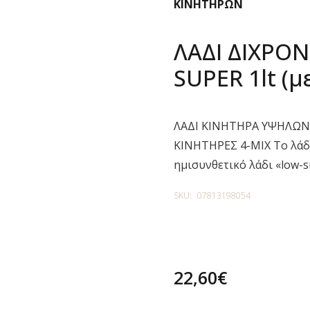
ΚΙΝΗΤΗΡΩΝ
ΛΑΔΙ ΔΙΧΡΟ
SUPER 1lt (μ
ΛΑΔΙ ΚΙΝΗΤΗΡΑ ΥΨΗΛΩΝ 
ΚΙΝΗΤΗΡΕΣ 4-MIX Το λάδι
ημισυνθετικό λάδι «low-s
SKU:
07813198054
22,60
€