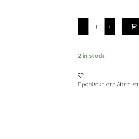
2 in stock
ΛΑΔΙ
ΔΙΧΡΟΝΩΝ
-
+
ΚΙΝΗΤΗΡΩΝ
HP
SUPER
1lt
(με
2 in stock
μεζούρα)
quantity
Προσθήκη στη Λίστα επ