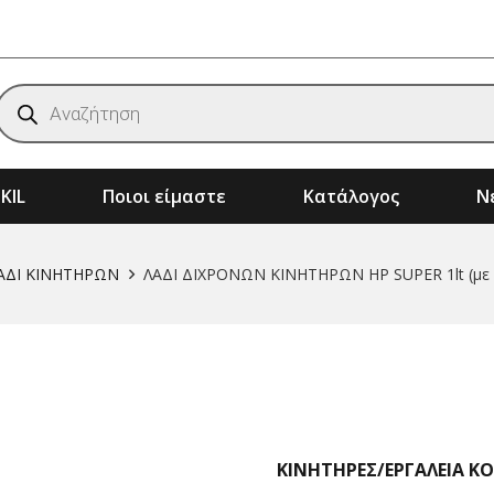
Products
search
KIL
Ποιοι είμαστε
Κατάλογος
Νέ
ημάτων
Αξεσουάρ & Αναλώσιμα Μηχανημάτων
Μηχανήματα Κήπου – Αγρού – Δάσους
ΑΔΙ ΚΙΝΗΤΗΡΩΝ
ΛΑΔΙ ΔΙΧΡΟΝΩΝ ΚΙΝΗΤΗΡΩΝ HP SUPER 1lt (με 
ΚΙΝΗΤΗΡΕΣ/ΕΡΓΑΛΕΙΑ K