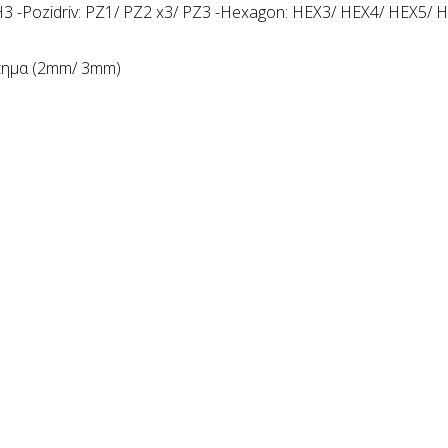
/ PH3 -Pozidriv: PZ1/ PZ2 x3/ PZ3 -Hexagon: HEX3/ HEX4/ HEX5/ 
ύπημα (2mm/ 3mm)