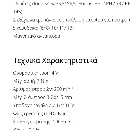
26 μύτες (Ίσιο: S4,5/ S5,5/ S6,5 -Phillips: PH1/ PH2 x3 
T45)
2 εξάγωνα τρυπάνια με επικάλυψη τιτανίου για προτρ
5 καρυδάκια (6/ 8/ 10/ 11/ 13)
Μαγνητικό αντάπτορα
Τεχνικά Χαρακτηριστικά
Ονομαστική τάση: 4 V
Μέγ. ροπή: 7 Nm
Αριθμός στροφών: 220 min⁻¹
Μέγ. διάμετρος βίδας: 5 mm
Υποδοχή εργαλείου: 1/4″ HEX
Φως εργασίας (LED): Ναι
Χρόνος φόρτισης (100%): 3 h
Βάρος: 0,4 kg