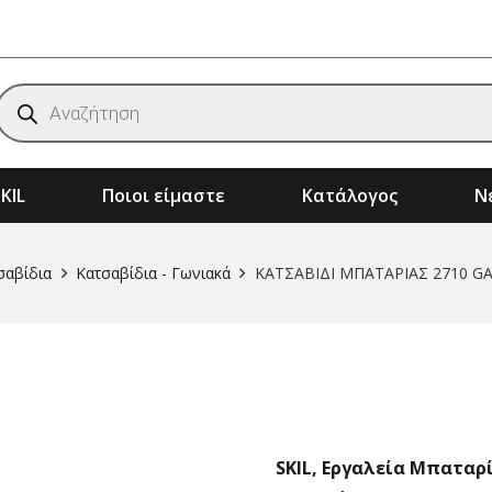
Products
search
KIL
Ποιοι είμαστε
Κατάλογος
Νέ
ημάτων
Αξεσουάρ & Αναλώσιμα Μηχανημάτων
Μηχανήματα Κήπου – Αγρού – Δάσους
σαβίδια
Κατσαβίδια - Γωνιακά
ΚΑΤΣΑΒΙΔΙ ΜΠΑΤΑΡΙΑΣ 2710 G
SKIL
,
Εργαλεία Μπαταρ