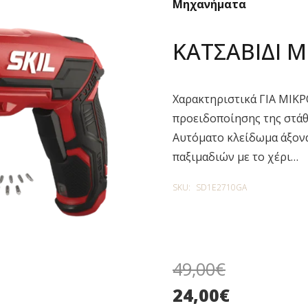
Μηχανήματα
ΚΑΤΣΑΒΙΔΙ Μ
Χαρακτηριστικά ΓΙΑ ΜΙΚ
προειδοποίησης της στάθ
Αυτόματο κλείδωμα άξονα
παξιμαδιών με το χέρι…
SKU:
SD1E2710GA
49,00
€
24,00
€