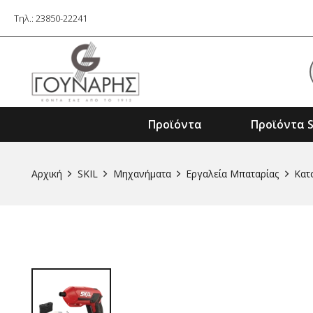
Τηλ.: 23850-22241
Προϊόντα
Προϊόντα S
Εξαρτήματα Ηλ. Εργαλείων & Μηχαν
Αρχική
SKIL
Μηχανήματα
Εργαλεία Μπαταρίας
Κατ