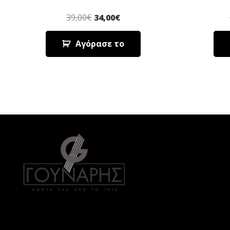
39,00
€
34,00
€
Αγόρασε το