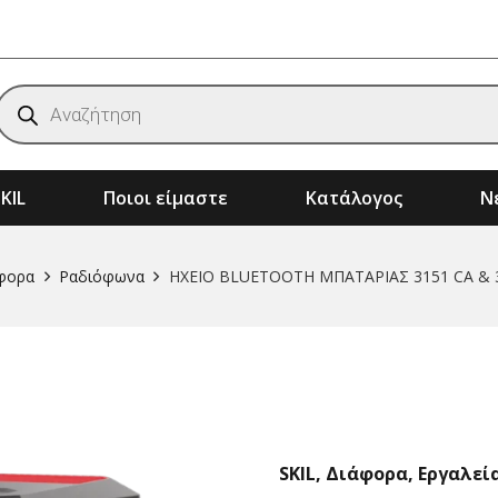
Products
search
KIL
Ποιοι είμαστε
Κατάλογος
Νέ
ημάτων
Αξεσουάρ & Αναλώσιμα Μηχανημάτων
Μηχανήματα Κήπου – Αγρού – Δάσους
φορα
Ραδιόφωνα
ΗΧΕΙΟ BLUETOOTH ΜΠΑΤΑΡΙΑΣ 3151 CA & 
SKIL
,
Διάφορα
,
Εργαλεί