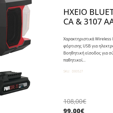
ΗΧΕΙΟ BLUE
CA & 3107 A
Χαρακτηριστικά Wireless
φόρτισης USB για ηλεκτρ
Βοηθητική είσοδος για σ
παθητικοί…
SKU:
D00527
108,00
€
99,00
€