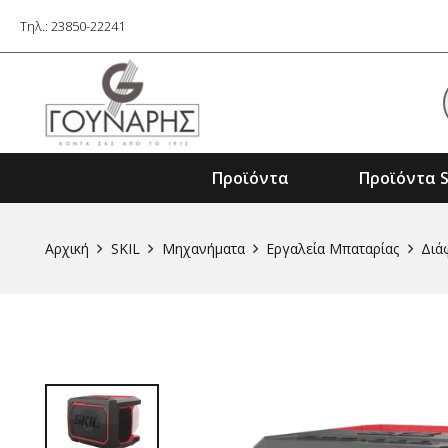
Τηλ.: 23850-22241
Προϊόντα
Προϊόντα S
Εξαρτήματα Ηλ. Εργαλείων & Μηχαν
Αρχική
SKIL
Μηχανήματα
Εργαλεία Μπαταρίας
Διά