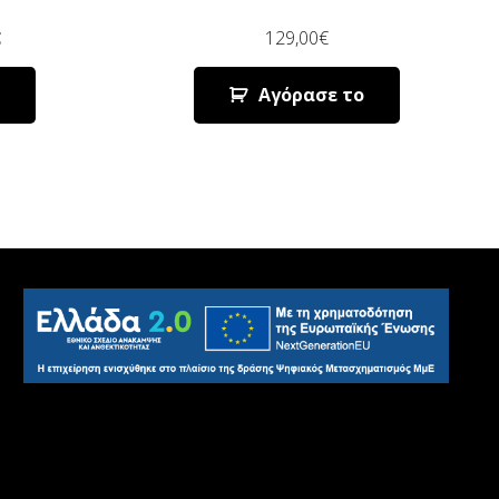
€
129,00
€
Αγόρασε το