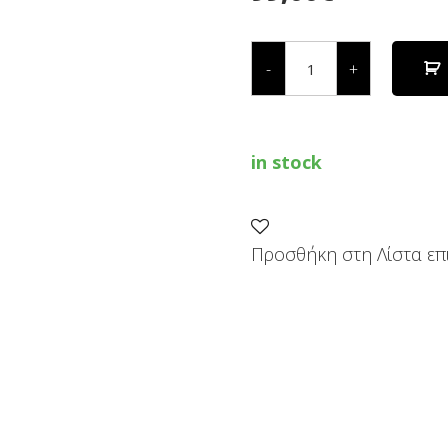
ΗΧΕΙΟ
BLUETOOTH
-
+
ΜΠΑΤΑΡΙΑΣ
3151
CA
&
3107
in stock
AA
quantity
Προσθήκη στη Λίστα επ