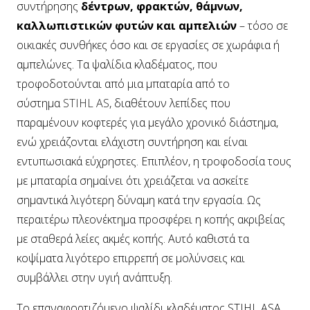
συντήρησης
δέντρων, φρακτών, θάμνων,
καλλωπιστικών φυτών και αμπελιών
– τόσο σε
οικιακές συνθήκες όσο και σε εργασίες σε χωράφια ή
αμπελώνες. Τα ψαλίδια κλαδέματος, που
τροφοδοτούνται από μια μπαταρία από το
σύστημα
STIHL AS
, διαθέτουν λεπίδες που
παραμένουν κοφτερές για μεγάλο χρονικό διάστημα,
ενώ χρειάζονται ελάχιστη συντήρηση και είναι
εντυπωσιακά εύχρηστες. Επιπλέον, η τροφοδοσία τους
με μπαταρία σημαίνει ότι χρειάζεται να ασκείτε
σημαντικά λιγότερη δύναμη κατά την εργασία. Ως
περαιτέρω πλεονέκτημα προσφέρει η κοπής ακριβείας
με σταθερά λείες ακμές κοπής. Αυτό καθιστά τα
κοψίματα λιγότερο επιρρεπή σε μολύνσεις και
συμβάλλει στην υγιή ανάπτυξη.
Το επαναφορτιζόμενο ψαλίδι κλαδέματος STIHL ASA