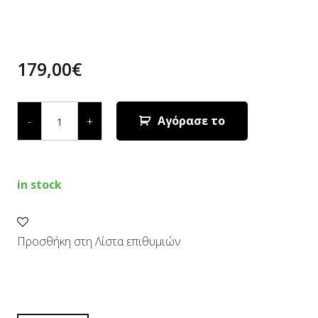
179,00
€
ΕΠΑΝΑΦΟΡΤΙΖΟΜΕΝΟ
ΨΑΛΙΔΙ
Αγόρασε το
-
+
ΚΛΑΔΕΜΑΤΟΣ
STIHL
ASA
20
ΧΩΡΙΣ
in stock
ΜΠΑΤΑΡΙΑ
ΚΑΙ
ΦΟΡΤΙΣΤΗ
quantity
Προσθήκη στη Λίστα επιθυμιών