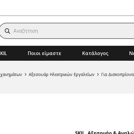
Products
search
KIL
Ποιοι είμαστε
Κατάλογος
Νέ
ημάτων
Αξεσουάρ & Αναλώσιμα Μηχανημάτων
Μηχανήματα Κήπου – Αγρού – Δάσους
ηχανημάτων
Αξεσουάρ Ηλεκτρικών Εργαλείων
Για Δισκοπρίονα
SKIL
,
Αξεσουάρ & Αναλ