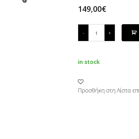
149,00
€
ΒΑΣΗ
ΓΙΑ
-
+
ΕΠΙΤΡΑΠΕΖΙΑ
ΦΑΛΤΣΟΠΡΙΟΝΑ
1300
AA
quantity
in stock
Προσθήκη στη Λίστα επ