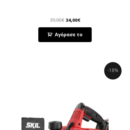
39,00
€
34,00
€
Αγόρασε το
-18%