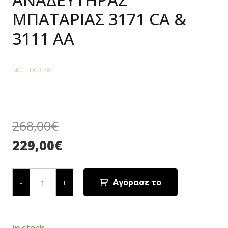
ΜΠΑΤΑΡΙΑΣ 3171 CA &
3111 AA
SKU:
D00488
268,00
€
229,00
€
ΑΝΑΔΕΥΤΗΡΑΣ
ΜΠΑΤΑΡΙΑΣ
Αγόρασε το
-
+
3171
CA
&
3111
AA