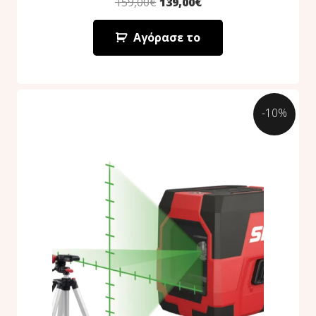
159,00
€
139,00
€
Αγόρασε το
-10%