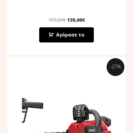
159,00
€
139,00
€
Αγόρασε το
-27%