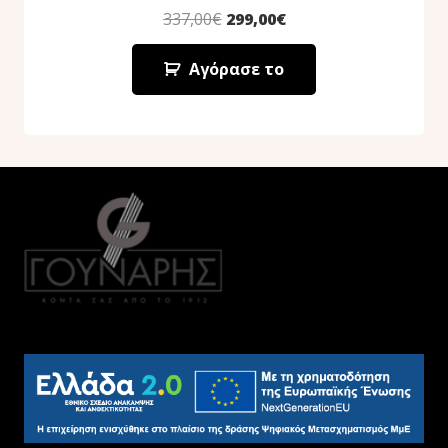
337,00
€
299,00
€
Αγόρασε το