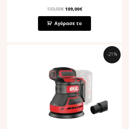
133,00
€
109,00
€
Αγόρασε το
-21%