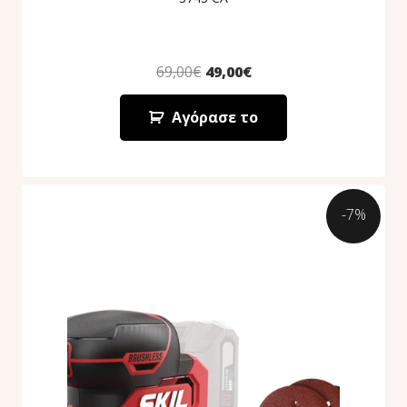
69,00
€
49,00
€
Αγόρασε το
-7%