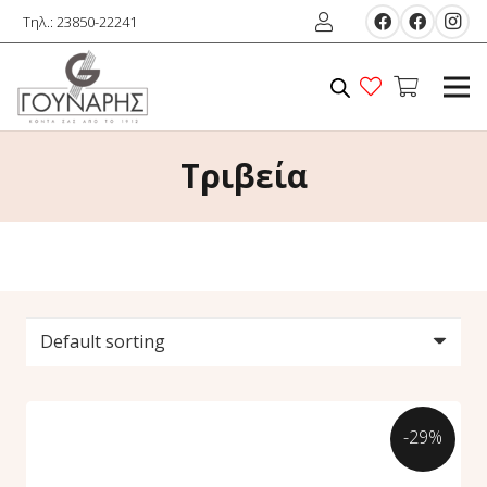
Τηλ.: 23850-22241
Τριβεία
-29%