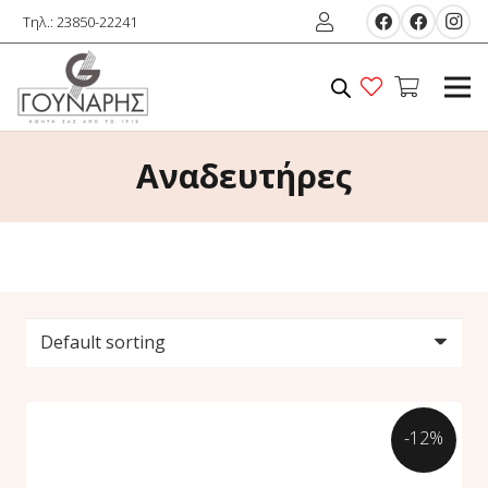
Τηλ.: 23850-22241
Αναδευτήρες
-12%