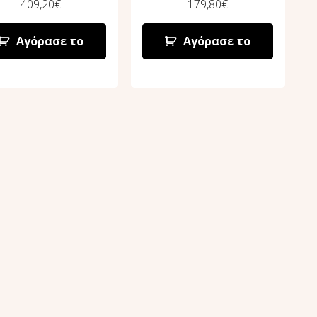
409,20
€
179,80
€
Αγόρασε το
Αγόρασε το