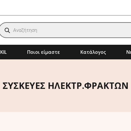
Products
search
KIL
Ποιοι είμαστε
Κατάλογος
Νέ
ημάτων
Αξεσουάρ & Αναλώσιμα Μηχανημάτων
Μηχανήματα Κήπου – Αγρού – Δάσους
ΣΥΣΚΕΥΕΣ ΗΛΕΚΤΡ.ΦΡΑΚΤΩΝ